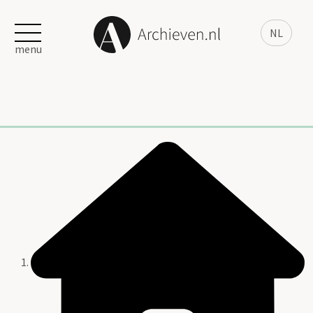
NL
menu