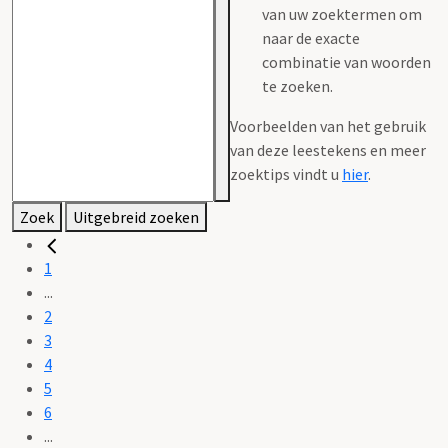
van uw zoektermen om
naar de exacte
combinatie van woorden
te zoeken.
Voorbeelden van het gebruik
van deze leestekens en meer
zoektips vindt u
hier
.
Zoek
Uitgebreid zoeken
1
...
2
3
4
5
6
...