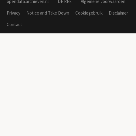
opendata.archieven.nl
DE REE
Algemene voorwaarden
Privacy
Notice and Take Down
Cookiegebruik
Disclaimer
Contact