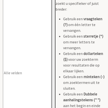
zoekt u specifieker of juist
breder:
Gebruik een
vraagteken
(?)
om één letter te
vervangen.
Gebruik een
sterretje (*)
om meer letters te
vervangen.
Gebruik een
dollarteken
($)
voor uw zoekterm
voor resultaten die op
elkaar lijken.
Gebruik een
minteken (-)
om zoektermen uit te
sluiten.
Gebruik een
Dubbele
aanhalingstekens (" ")
aan het begin en einde