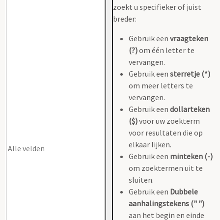
zoekt u specifieker of juist
breder:
Gebruik een
vraagteken
(?)
om één letter te
vervangen.
Gebruik een
sterretje (*)
om meer letters te
vervangen.
Gebruik een
dollarteken
($)
voor uw zoekterm
voor resultaten die op
elkaar lijken.
Gebruik een
minteken (-)
om zoektermen uit te
sluiten.
Gebruik een
Dubbele
aanhalingstekens (" ")
aan het begin en einde