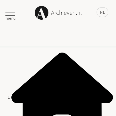
NL
menu