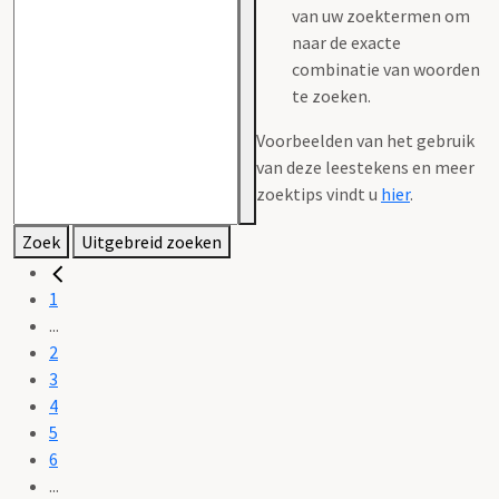
van uw zoektermen om
naar de exacte
combinatie van woorden
te zoeken.
Voorbeelden van het gebruik
van deze leestekens en meer
zoektips vindt u
hier
.
Zoek
Uitgebreid zoeken
1
...
2
3
4
5
6
...