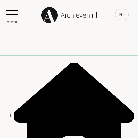
NL
menu