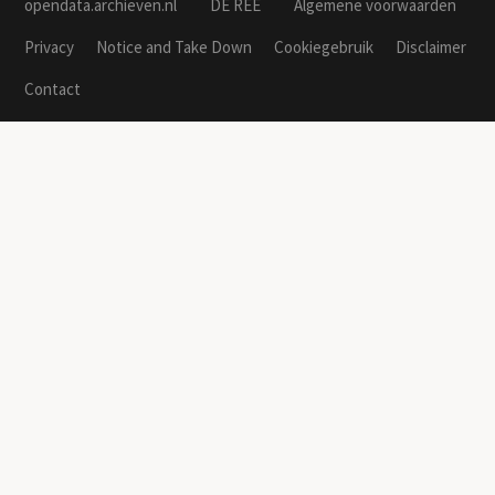
opendata.archieven.nl
DE REE
Algemene voorwaarden
Privacy
Notice and Take Down
Cookiegebruik
Disclaimer
Contact