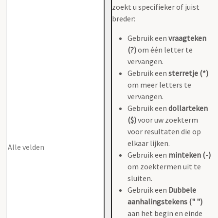
zoekt u specifieker of juist
breder:
Gebruik een
vraagteken
(?)
om één letter te
vervangen.
Gebruik een
sterretje (*)
om meer letters te
vervangen.
Gebruik een
dollarteken
($)
voor uw zoekterm
voor resultaten die op
elkaar lijken.
Gebruik een
minteken (-)
om zoektermen uit te
sluiten.
Gebruik een
Dubbele
aanhalingstekens (" ")
aan het begin en einde