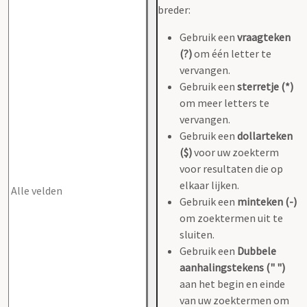
breder:
Gebruik een
vraagteken
(?)
om één letter te
vervangen.
Gebruik een
sterretje (*)
om meer letters te
vervangen.
Gebruik een
dollarteken
($)
voor uw zoekterm
voor resultaten die op
elkaar lijken.
Gebruik een
minteken (-)
om zoektermen uit te
sluiten.
Gebruik een
Dubbele
aanhalingstekens (" ")
aan het begin en einde
van uw zoektermen om