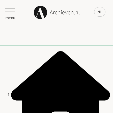
NL
menu