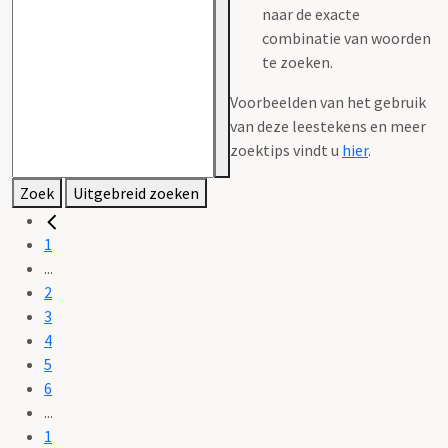
naar de exacte
combinatie van woorden
te zoeken.
Voorbeelden van het gebruik
van deze leestekens en meer
zoektips vindt u
hier
.
Zoek
Uitgebreid zoeken
1
...
2
3
4
5
6
...
1