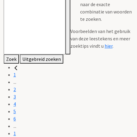
naar de exacte
combinatie van woorden
te zoeken.
Voorbeelden van het gebruik
van deze leestekens en meer
zoektips vindt u
hier
.
Zoek
Uitgebreid zoeken
1
...
2
3
4
5
6
...
1