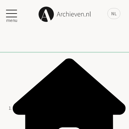
NL
menu