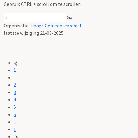
Gebruik CTRL + scroll om te scrollen
Ga
Organisatie:
Haags Gemeentearchief
laatste wijziging 21-03-2025
1
...
2
3
4
5
6
...
1