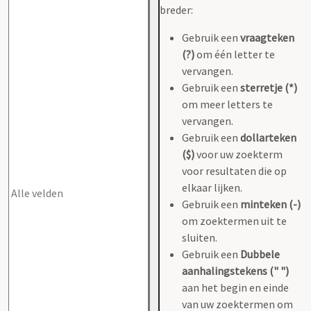
breder:
Gebruik een
vraagteken
(?)
om één letter te
vervangen.
Gebruik een
sterretje (*)
om meer letters te
vervangen.
Gebruik een
dollarteken
($)
voor uw zoekterm
voor resultaten die op
elkaar lijken.
Gebruik een
minteken (-)
om zoektermen uit te
sluiten.
Gebruik een
Dubbele
aanhalingstekens (" ")
aan het begin en einde
van uw zoektermen om