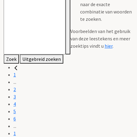
naar de exacte
combinatie van woorden
te zoeken.
Voorbeelden van het gebruik
van deze leestekens en meer
zoektips vindt u
hier
.
Zoek
Uitgebreid zoeken
1
...
2
3
4
5
6
...
1