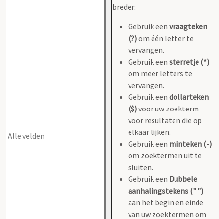
breder:
Gebruik een
vraagteken
(?)
om één letter te
vervangen.
Gebruik een
sterretje (*)
om meer letters te
vervangen.
Gebruik een
dollarteken
($)
voor uw zoekterm
voor resultaten die op
elkaar lijken.
Gebruik een
minteken (-)
om zoektermen uit te
sluiten.
Gebruik een
Dubbele
aanhalingstekens (" ")
aan het begin en einde
van uw zoektermen om