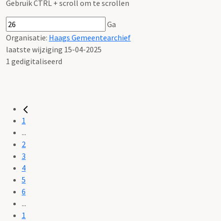
Gebruik CTRL + scroll om te scrollen
Ga
Organisatie:
Haags Gemeentearchief
laatste wijziging 15-04-2025
1 gedigitaliseerd
1
...
2
3
4
5
6
...
1