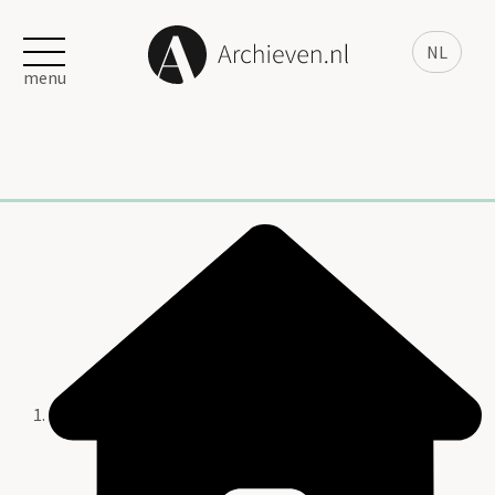
NL
menu