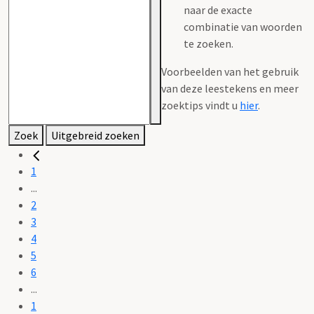
naar de exacte
combinatie van woorden
te zoeken.
Voorbeelden van het gebruik
van deze leestekens en meer
zoektips vindt u
hier
.
Zoek
Uitgebreid zoeken
1
...
2
3
4
5
6
...
1