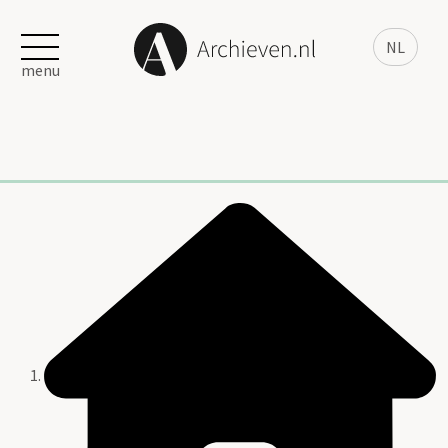
NL
menu