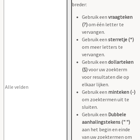
breder:
Gebruik een
vraagteken
(?)
om één letter te
vervangen.
Gebruik een
sterretje (*)
om meer letters te
vervangen.
Gebruik een
dollarteken
($)
voor uw zoekterm
voor resultaten die op
elkaar lijken.
Gebruik een
minteken (-)
om zoektermen uit te
sluiten.
Gebruik een
Dubbele
aanhalingstekens (" ")
aan het begin en einde
van uw zoektermen om