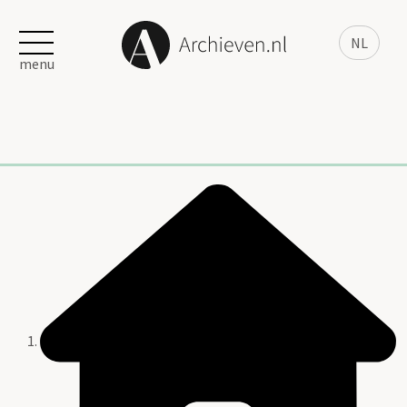
NL
menu