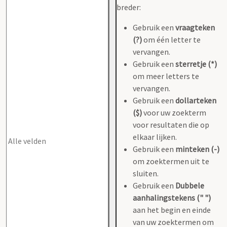
breder:
Gebruik een
vraagteken
(?)
om één letter te
vervangen.
Gebruik een
sterretje (*)
om meer letters te
vervangen.
Gebruik een
dollarteken
($)
voor uw zoekterm
voor resultaten die op
elkaar lijken.
Gebruik een
minteken (-)
om zoektermen uit te
sluiten.
Gebruik een
Dubbele
aanhalingstekens (" ")
aan het begin en einde
van uw zoektermen om