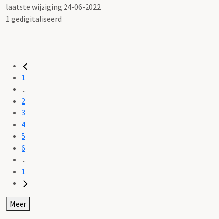
laatste wijziging 24-06-2022
1 gedigitaliseerd
1
...
2
3
4
5
6
...
1
Meer