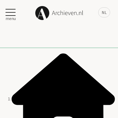
NL
menu