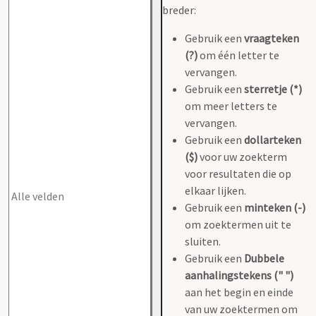
breder:
Gebruik een
vraagteken
(?)
om één letter te
vervangen.
Gebruik een
sterretje (*)
om meer letters te
vervangen.
Gebruik een
dollarteken
($)
voor uw zoekterm
voor resultaten die op
elkaar lijken.
Gebruik een
minteken (-)
om zoektermen uit te
sluiten.
Gebruik een
Dubbele
aanhalingstekens (" ")
aan het begin en einde
van uw zoektermen om