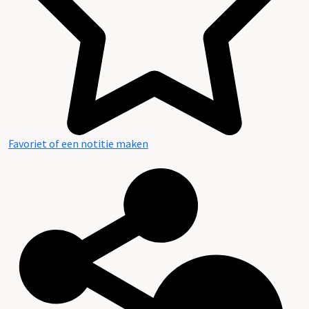
Favoriet of een notitie maken