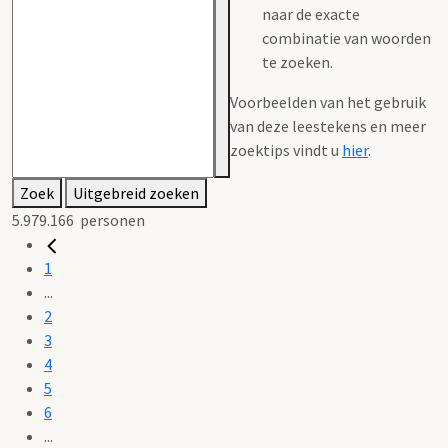
naar de exacte
combinatie van woorden
te zoeken.
Voorbeelden van het gebruik
van deze leestekens en meer
zoektips vindt u
hier
.
Zoek
Uitgebreid zoeken
5.979.166
personen
1
...
2
3
4
5
6
...