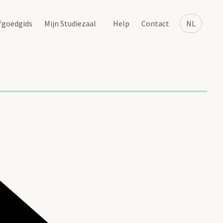
fgoedgids
Mijn Studiezaal
Help
Contact
NL