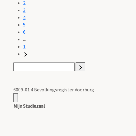
2
3
4
5
6
...
1
6009-01.4 Bevolkingsregister Voorburg
Mijn Studiezaal