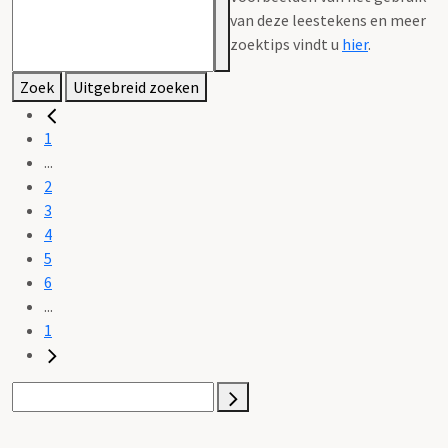
van deze leestekens en meer
zoektips vindt u
hier
.
Zoek
Uitgebreid zoeken
1
...
2
3
4
5
6
...
1