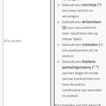
Gebruik een
sterretje (*)
om meer letters te
vervangen.
Gebruik een
dollarteken
($)
voor uw zoekterm
voor resultaten die op
elkaar lijken.
Gebruik een
minteken (-)
om zoektermen uit te
sluiten.
Gebruik een
Dubbele
aanhalingstekens (" ")
aan het begin en einde
van uw zoektermen om
naar de exacte
combinatie van woorden
te zoeken.
Voorbeelden van het gebruik