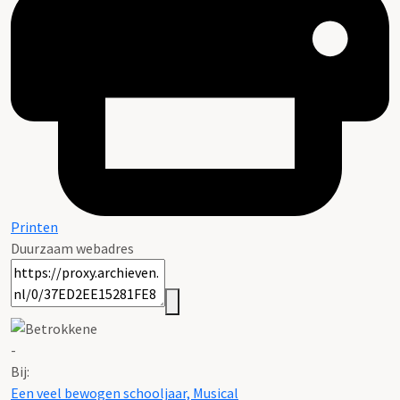
Printen
Duurzaam webadres
-
Bij:
Een veel bewogen schooljaar, Musical