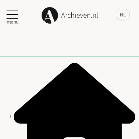
NL
menu