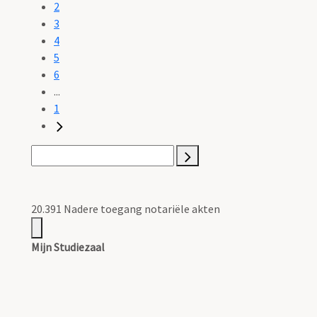
2
3
4
5
6
...
1
20.391 Nadere toegang notariële akten
Mijn Studiezaal