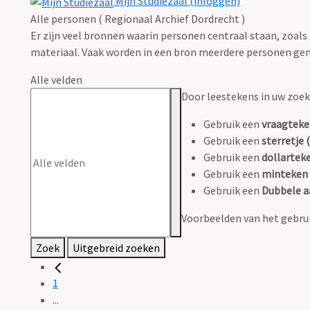
Mijn Studiezaal (inloggen)
Alle personen ( Regionaal Archief Dordrecht )
Er zijn veel bronnen waarin personen centraal staan, zoals
materiaal. Vaak worden in een bron meerdere personen gen
Alle velden
Door leestekens in uw zoeko
Gebruik een
vraagteke
Gebruik een
sterretje (
Gebruik een
dollarteke
Gebruik een
minteken 
Gebruik een
Dubbele a
Voorbeelden van het gebrui
Zoek
Uitgebreid zoeken
1
...