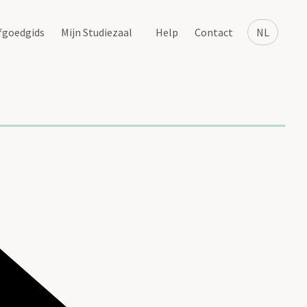
fgoedgids
Mijn Studiezaal
Help
Contact
NL