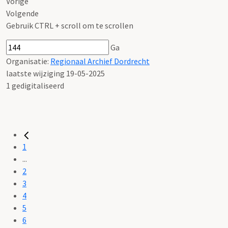
Vorige
Volgende
Gebruik CTRL + scroll om te scrollen
Ga
Organisatie:
Regionaal Archief Dordrecht
laatste wijziging 19-05-2025
1 gedigitaliseerd
1
...
2
3
4
5
6