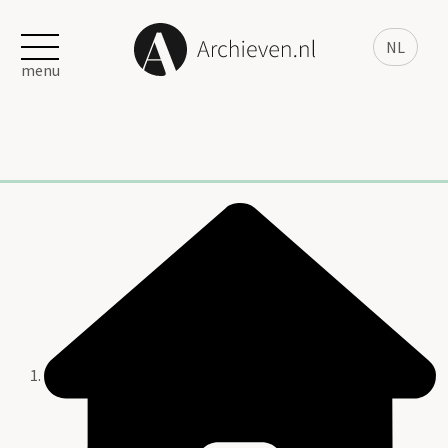
NL
menu