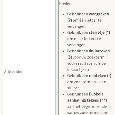
breder:
Gebruik een
vraagteken
(?)
om één letter te
vervangen.
Gebruik een
sterretje (*)
om meer letters te
vervangen.
Gebruik een
dollarteken
($)
voor uw zoekterm
voor resultaten die op
elkaar lijken.
Gebruik een
minteken (-)
om zoektermen uit te
sluiten.
Gebruik een
Dubbele
aanhalingstekens (" ")
aan het begin en einde
van uw zoektermen om