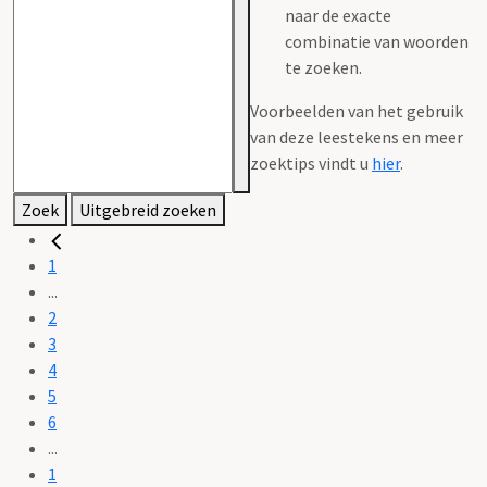
naar de exacte
combinatie van woorden
te zoeken.
Voorbeelden van het gebruik
van deze leestekens en meer
zoektips vindt u
hier
.
Zoek
Uitgebreid zoeken
1
...
2
3
4
5
6
...
1