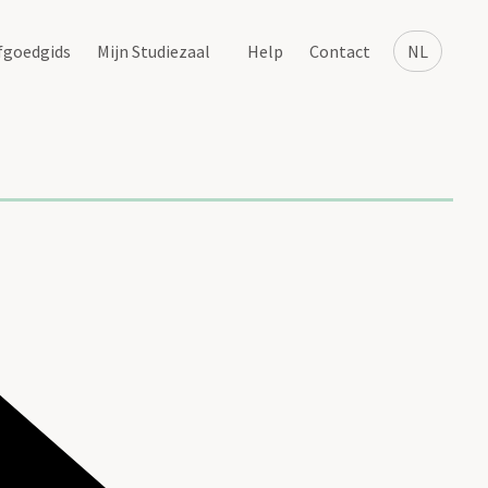
fgoedgids
Mijn Studiezaal
Help
Contact
NL