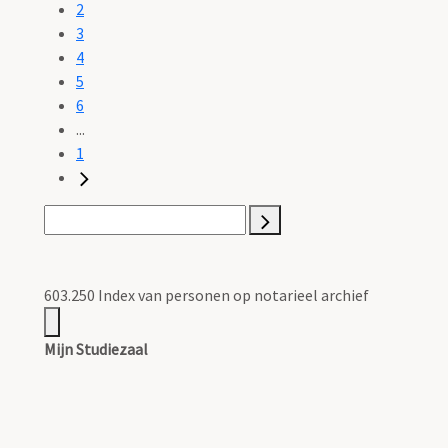
2
3
4
5
6
...
1
603.250 Index van personen op notarieel archief
Mijn Studiezaal