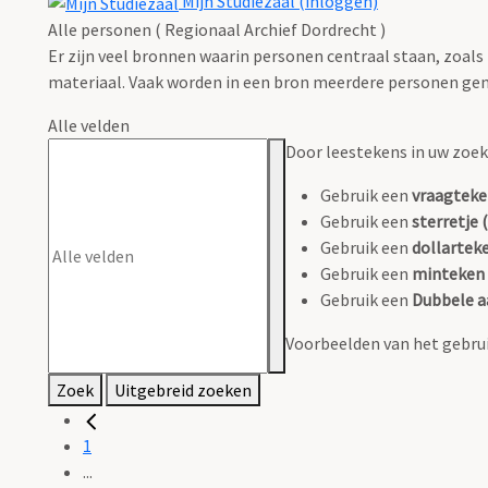
Mijn Studiezaal (inloggen)
Alle personen ( Regionaal Archief Dordrecht )
Er zijn veel bronnen waarin personen centraal staan, zoals
materiaal. Vaak worden in een bron meerdere personen gen
Alle velden
Door leestekens in uw zoeko
Gebruik een
vraagteke
Gebruik een
sterretje (
Gebruik een
dollarteke
Gebruik een
minteken 
Gebruik een
Dubbele a
Voorbeelden van het gebrui
Zoek
Uitgebreid zoeken
1
...