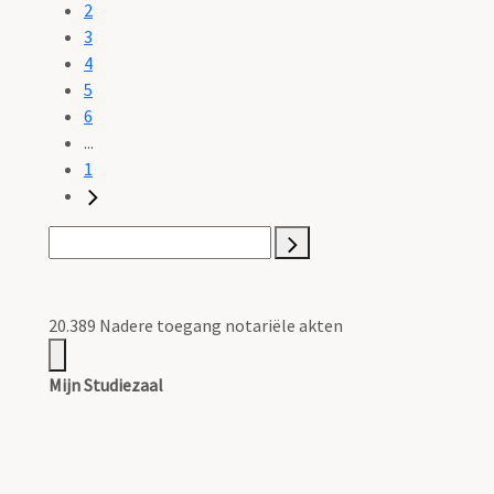
2
3
4
5
6
...
1
20.389 Nadere toegang notariële akten
Mijn Studiezaal