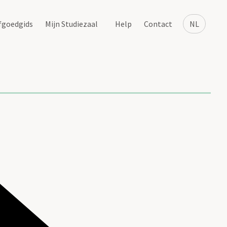
fgoedgids
Mijn Studiezaal
Help
Contact
NL