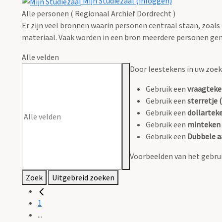
Mijn Studiezaal (inloggen)
Alle personen ( Regionaal Archief Dordrecht )
Er zijn veel bronnen waarin personen centraal staan, zoals
materiaal. Vaak worden in een bron meerdere personen gen
Alle velden
Door leestekens in uw zoeko
Gebruik een
vraagteke
Gebruik een
sterretje (
Gebruik een
dollarteke
Gebruik een
minteken 
Gebruik een
Dubbele a
Voorbeelden van het gebrui
Zoek
Uitgebreid zoeken
1
...