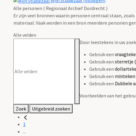
Mijn Studiezaal (inloggen)
Alle personen ( Regionaal Archief Dordrecht )
Er zijn veel bronnen waarin personen centraal staan, zoals
materiaal. Vaak worden in een bron meerdere personen gen
Alle velden
Door leestekens in uw zoeko
Gebruik een
vraagteke
Gebruik een
sterretje (
Gebruik een
dollarteke
Gebruik een
minteken 
Gebruik een
Dubbele a
Voorbeelden van het gebrui
Zoek
Uitgebreid zoeken
1
...