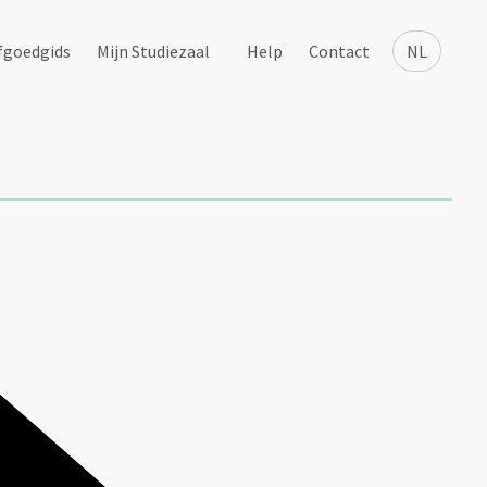
fgoedgids
Mijn Studiezaal
Help
Contact
NL