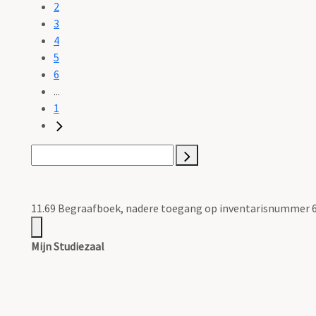
2
3
4
5
6
...
1
11.69 Begraafboek, nadere toegang op inventarisnummer 6
Mijn Studiezaal