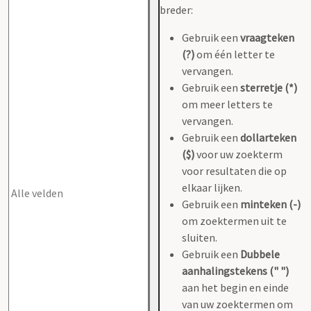
breder:
Gebruik een
vraagteken
(?)
om één letter te
vervangen.
Gebruik een
sterretje (*)
om meer letters te
vervangen.
Gebruik een
dollarteken
($)
voor uw zoekterm
voor resultaten die op
elkaar lijken.
Gebruik een
minteken (-)
om zoektermen uit te
sluiten.
Gebruik een
Dubbele
aanhalingstekens (" ")
aan het begin en einde
van uw zoektermen om