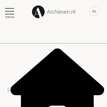
NL
menu