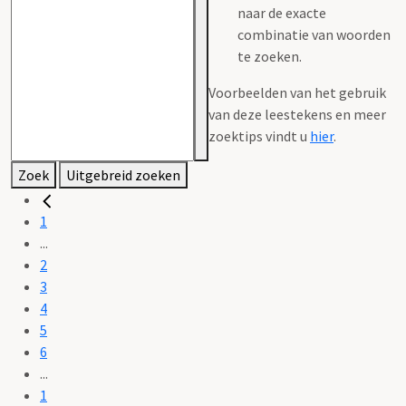
naar de exacte
combinatie van woorden
te zoeken.
Voorbeelden van het gebruik
van deze leestekens en meer
zoektips vindt u
hier
.
Zoek
Uitgebreid zoeken
1
...
2
3
4
5
6
...
1