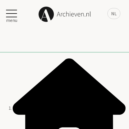
NL
menu