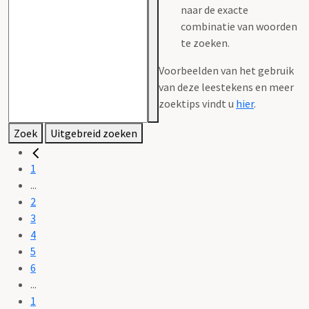
naar de exacte
combinatie van woorden
te zoeken.
Voorbeelden van het gebruik
van deze leestekens en meer
zoektips vindt u
hier
.
Zoek
Uitgebreid zoeken
1
...
2
3
4
5
6
...
1