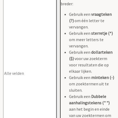
breder:
Gebruik een
vraagteken
(?)
om één letter te
vervangen.
Gebruik een
sterretje (*)
om meer letters te
vervangen.
Gebruik een
dollarteken
($)
voor uw zoekterm
voor resultaten die op
elkaar lijken.
Gebruik een
minteken (-)
om zoektermen uit te
sluiten.
Gebruik een
Dubbele
aanhalingstekens (" ")
aan het begin en einde
van uw zoektermen om