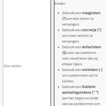
breder:
Gebruik een
vraagteken
(?)
om één letter te
vervangen.
Gebruik een
sterretje (*)
om meer letters te
vervangen.
Gebruik een
dollarteken
($)
voor uw zoekterm
voor resultaten die op
elkaar lijken.
Gebruik een
minteken (-)
om zoektermen uit te
sluiten.
Gebruik een
Dubbele
aanhalingstekens (" ")
aan het begin en einde
van uw zoektermen om