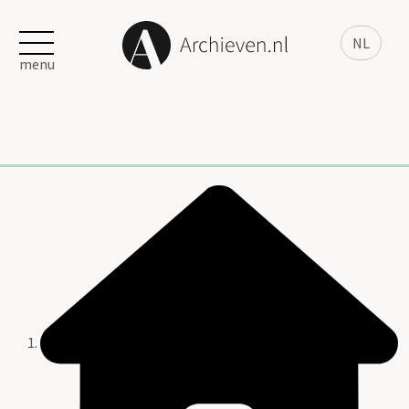
NL
menu