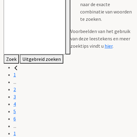
naar de exacte
combinatie van woorden
te zoeken.
Voorbeelden van het gebruik
van deze leestekens en meer
zoektips vindt u
hier
.
Zoek
Uitgebreid zoeken
1
...
2
3
4
5
6
...
1