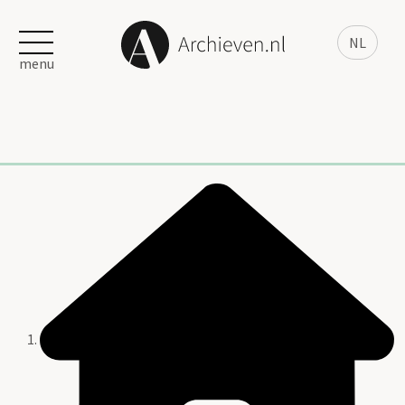
NL
menu