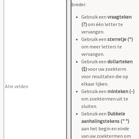
breder:
Gebruik een
vraagteken
(?)
om één letter te
vervangen.
Gebruik een
sterretje (*)
om meer letters te
vervangen.
Gebruik een
dollarteken
($)
voor uw zoekterm
voor resultaten die op
elkaar lijken.
Gebruik een
minteken (-)
om zoektermen uit te
sluiten.
Gebruik een
Dubbele
aanhalingstekens (" ")
aan het begin en einde
van uw zoektermen om