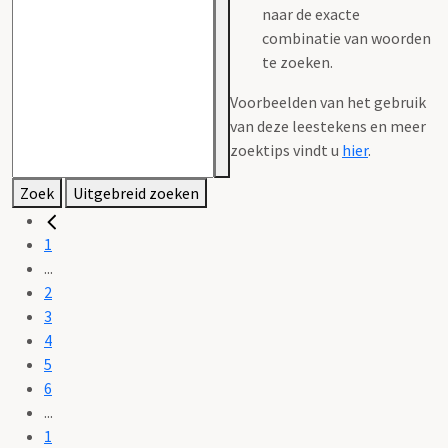
naar de exacte
combinatie van woorden
te zoeken.
Voorbeelden van het gebruik
van deze leestekens en meer
zoektips vindt u
hier
.
Zoek
Uitgebreid zoeken
1
...
2
3
4
5
6
...
1