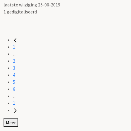
laatste wijziging 25-06-2019
1 gedigitaliseerd
1
...
2
3
4
5
6
...
1
Meer