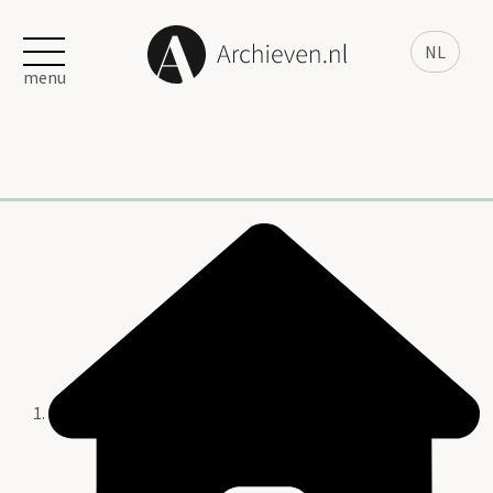
NL
menu