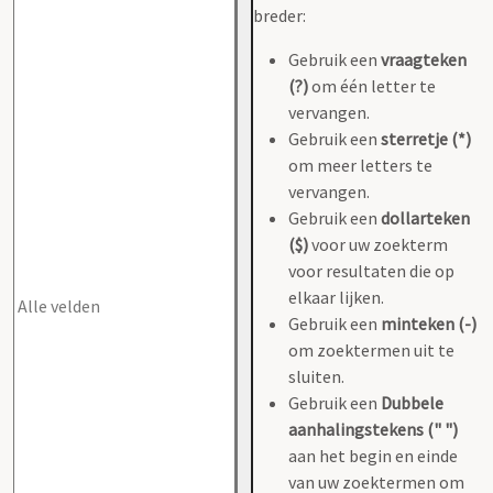
breder:
Gebruik een
vraagteken
(?)
om één letter te
vervangen.
Gebruik een
sterretje (*)
om meer letters te
vervangen.
Gebruik een
dollarteken
($)
voor uw zoekterm
voor resultaten die op
elkaar lijken.
Gebruik een
minteken (-)
om zoektermen uit te
sluiten.
Gebruik een
Dubbele
aanhalingstekens (" ")
aan het begin en einde
van uw zoektermen om