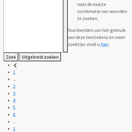
naar de exacte
combinatie van woorden
te zoeken.
Voorbeelden van het gebruik
van deze leestekens en meer
zoektips vindt u
hier
.
Zoek
Uitgebreid zoeken
1
...
2
3
4
5
6
...
1