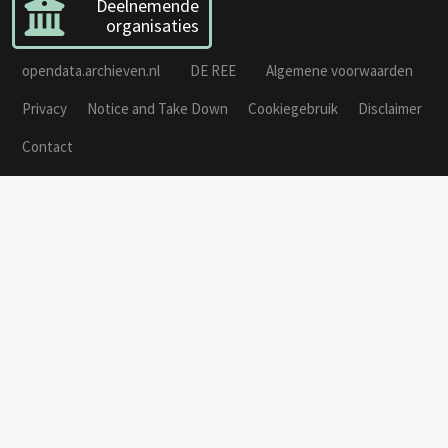
Deelnemende
organisaties
opendata.archieven.nl
DE REE
Algemene voorwaarden
Privacy
Notice and Take Down
Cookiegebruik
Disclaimer
Contact