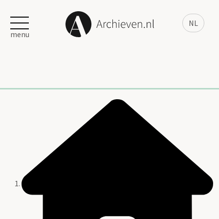
NL
menu