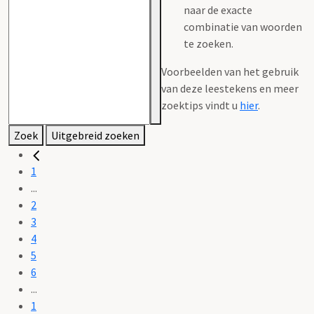
naar de exacte
combinatie van woorden
te zoeken.
Voorbeelden van het gebruik
van deze leestekens en meer
zoektips vindt u
hier
.
Zoek
Uitgebreid zoeken
1
...
2
3
4
5
6
...
1