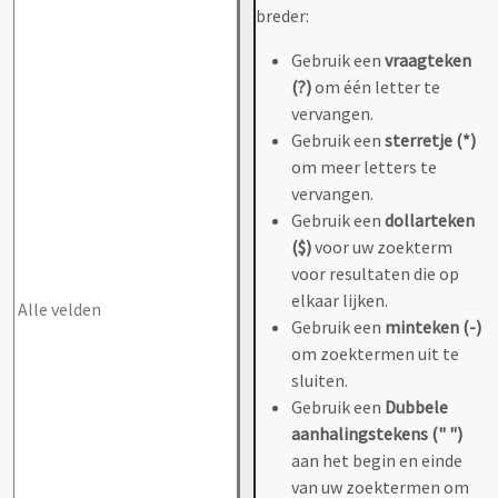
breder:
Gebruik een
vraagteken
(?)
om één letter te
vervangen.
Gebruik een
sterretje (*)
om meer letters te
vervangen.
Gebruik een
dollarteken
($)
voor uw zoekterm
voor resultaten die op
elkaar lijken.
Gebruik een
minteken (-)
om zoektermen uit te
sluiten.
Gebruik een
Dubbele
aanhalingstekens (" ")
aan het begin en einde
van uw zoektermen om