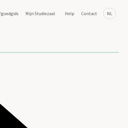
fgoedgids
Mijn Studiezaal
Help
Contact
NL