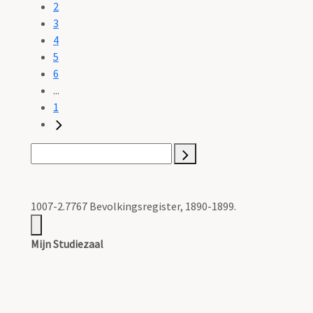
2
3
4
5
6
...
1
1007-2.7767 Bevolkingsregister, 1890-1899.
Mijn Studiezaal