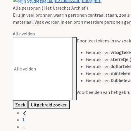
Mijn Studiezaal (inloggen)
Alle personen ( Het Utrechts Archief )
Er zijn veel bronnen waarin personen centraal staan, zoals
materiaal. Vaak worden in een bron meerdere personen gen
Alle velden
Door leestekens in uw zoeko
Gebruik een
vraagteke
Gebruik een
sterretje (
Gebruik een
dollarteke
Gebruik een
minteken 
Gebruik een
Dubbele a
Voorbeelden van het gebrui
Zoek
Uitgebreid zoeken
1
...