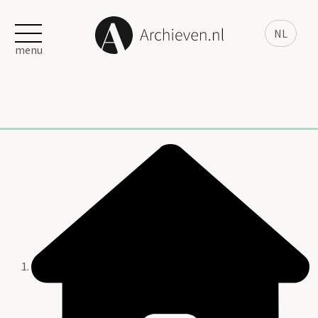
NL
menu