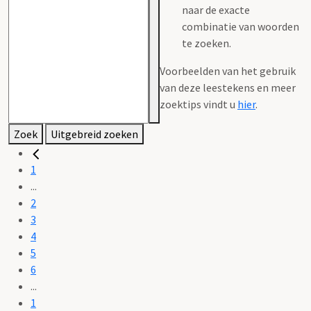
naar de exacte
combinatie van woorden
te zoeken.
Voorbeelden van het gebruik
van deze leestekens en meer
zoektips vindt u
hier
.
Zoek
Uitgebreid zoeken
1
...
2
3
4
5
6
...
1