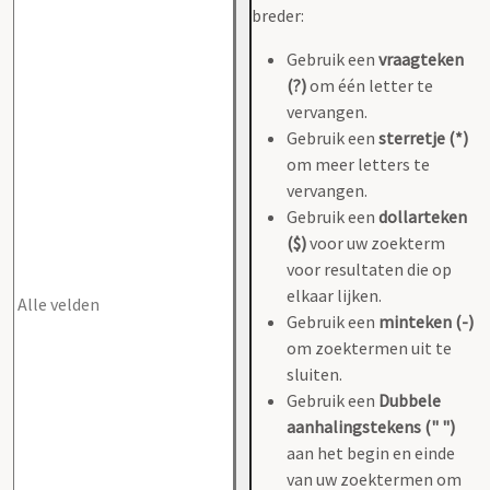
breder:
Gebruik een
vraagteken
(?)
om één letter te
vervangen.
Gebruik een
sterretje (*)
om meer letters te
vervangen.
Gebruik een
dollarteken
($)
voor uw zoekterm
voor resultaten die op
elkaar lijken.
Gebruik een
minteken (-)
om zoektermen uit te
sluiten.
Gebruik een
Dubbele
aanhalingstekens (" ")
aan het begin en einde
van uw zoektermen om