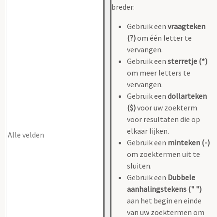
breder:
Gebruik een
vraagteken
(?)
om één letter te
vervangen.
Gebruik een
sterretje (*)
om meer letters te
vervangen.
Gebruik een
dollarteken
($)
voor uw zoekterm
voor resultaten die op
elkaar lijken.
Gebruik een
minteken (-)
om zoektermen uit te
sluiten.
Gebruik een
Dubbele
aanhalingstekens (" ")
aan het begin en einde
van uw zoektermen om