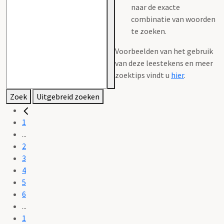
naar de exacte
combinatie van woorden
te zoeken.
Voorbeelden van het gebruik
van deze leestekens en meer
zoektips vindt u
hier
.
Zoek
Uitgebreid zoeken
1
...
2
3
4
5
6
...
1