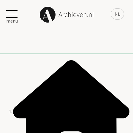
NL
menu