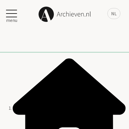
NL
menu