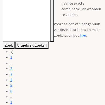
naar de exacte
combinatie van woorden
te zoeken.
Voorbeelden van het gebruik
van deze leestekens en meer
zoektips vindt u
hier
.
Zoek
Uitgebreid zoeken
1
...
2
3
4
5
6
...
1