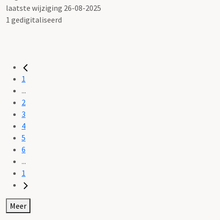
laatste wijziging 26-08-2025
1 gedigitaliseerd
1
...
2
3
4
5
6
...
1
Meer