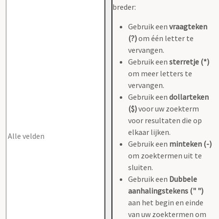
breder:
Gebruik een
vraagteken
(?)
om één letter te
vervangen.
Gebruik een
sterretje (*)
om meer letters te
vervangen.
Gebruik een
dollarteken
($)
voor uw zoekterm
voor resultaten die op
elkaar lijken.
Gebruik een
minteken (-)
om zoektermen uit te
sluiten.
Gebruik een
Dubbele
aanhalingstekens (" ")
aan het begin en einde
van uw zoektermen om