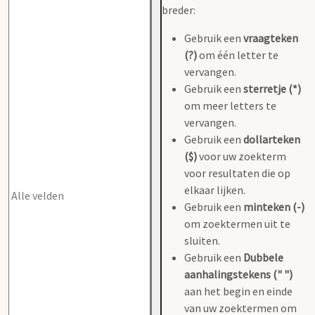
breder:
Gebruik een
vraagteken
(?)
om één letter te
vervangen.
Gebruik een
sterretje (*)
om meer letters te
vervangen.
Gebruik een
dollarteken
($)
voor uw zoekterm
voor resultaten die op
elkaar lijken.
Gebruik een
minteken (-)
om zoektermen uit te
sluiten.
Gebruik een
Dubbele
aanhalingstekens (" ")
aan het begin en einde
van uw zoektermen om