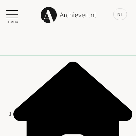
NL
menu