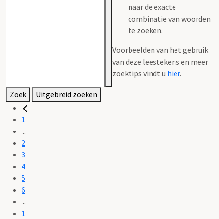
naar de exacte
combinatie van woorden
te zoeken.
Voorbeelden van het gebruik
van deze leestekens en meer
zoektips vindt u
hier
.
Zoek
Uitgebreid zoeken
1
...
2
3
4
5
6
...
1