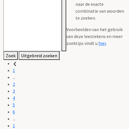
naar de exacte
combinatie van woorden
te zoeken.
Voorbeelden van het gebruik
van deze leestekens en meer
zoektips vindt u
hier
.
Zoek
Uitgebreid zoeken
1
...
2
3
4
5
6
...
1