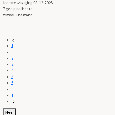
laatste wijziging 08-12-2025
7 gedigitaliseerd
totaal 1 bestand
1
...
2
3
4
5
6
...
1
Meer