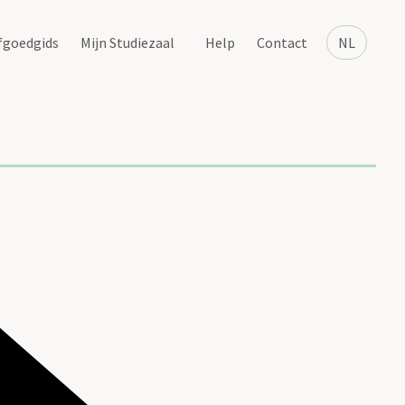
fgoedgids
Mijn Studiezaal
Help
Contact
NL