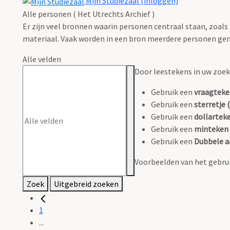
Mijn Studiezaal (inloggen)
Alle personen ( Het Utrechts Archief )
Er zijn veel bronnen waarin personen centraal staan, zoals
materiaal. Vaak worden in een bron meerdere personen gen
Alle velden
Door leestekens in uw zoeko
Gebruik een
vraagteke
Gebruik een
sterretje (
Gebruik een
dollarteke
Gebruik een
minteken 
Gebruik een
Dubbele a
Voorbeelden van het gebrui
Zoek
Uitgebreid zoeken
1
...