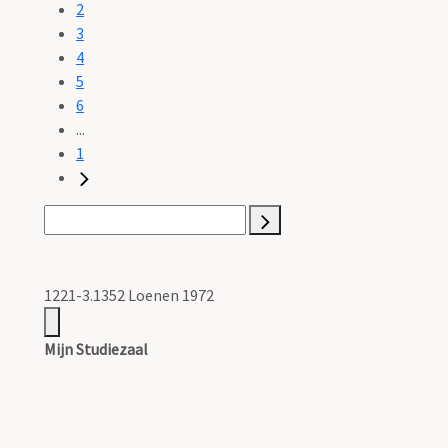
2
3
4
5
6
...
1
1221-3.1352 Loenen 1972
Mijn Studiezaal