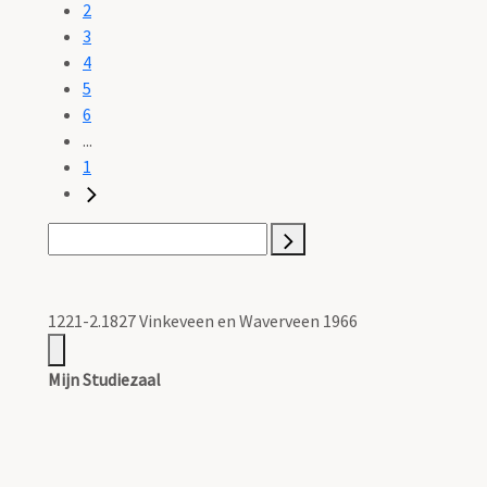
2
3
4
5
6
...
1
1221-2.1827 Vinkeveen en Waverveen 1966
Mijn Studiezaal