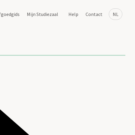
fgoedgids
Mijn Studiezaal
Help
Contact
NL