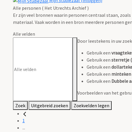
Mijn Studiezaal (inloggen)
Alle personen ( Het Utrechts Archief )
Er zijn veel bronnen waarin personen centraal staan, zoals
materiaal. Vaak worden in een bron meerdere personen gen
Alle velden
Door leestekens in uw zoeko
Gebruik een
vraagteke
Gebruik een
sterretje (
Gebruik een
dollarteke
Gebruik een
minteken 
Gebruik een
Dubbele a
Voorbeelden van het gebrui
Zoek
Uitgebreid zoeken
Zoekvelden legen
1
...