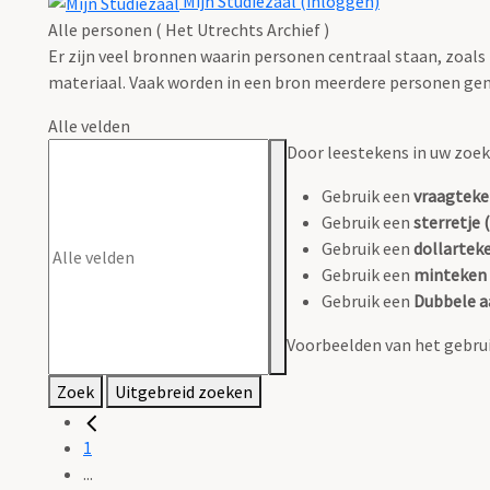
Mijn Studiezaal (inloggen)
Alle personen ( Het Utrechts Archief )
Er zijn veel bronnen waarin personen centraal staan, zoals
materiaal. Vaak worden in een bron meerdere personen gen
Alle velden
Door leestekens in uw zoeko
Gebruik een
vraagteke
Gebruik een
sterretje (
Gebruik een
dollarteke
Gebruik een
minteken 
Gebruik een
Dubbele a
Voorbeelden van het gebrui
Zoek
Uitgebreid zoeken
1
...