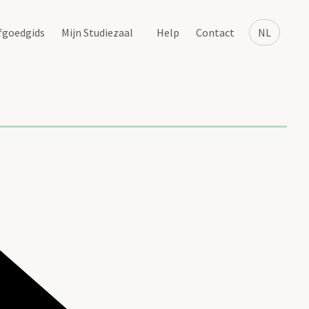
fgoedgids
Mijn Studiezaal
Help
Contact
NL