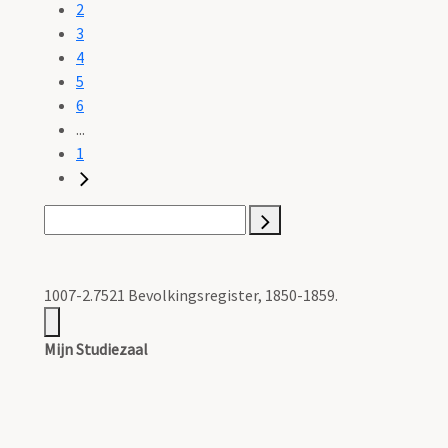
2
3
4
5
6
...
1
1007-2.7521 Bevolkingsregister, 1850-1859.
Mijn Studiezaal