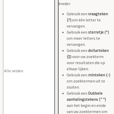
breder:
Gebruik een
vraagteken
(?)
om één letter te
vervangen.
Gebruik een
sterretje (*)
om meer letters te
vervangen.
Gebruik een
dollarteken
($)
voor uw zoekterm
voor resultaten die op
elkaar lijken.
Gebruik een
minteken (-)
om zoektermen uit te
sluiten.
Gebruik een
Dubbele
aanhalingstekens (" ")
aan het begin en einde
van uw zoektermen om