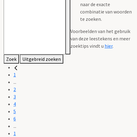
naar de exacte
combinatie van woorden
te zoeken.
Voorbeelden van het gebruik
van deze leestekens en meer
zoektips vindt u
hier
.
Zoek
Uitgebreid zoeken
1
...
2
3
4
5
6
...
1