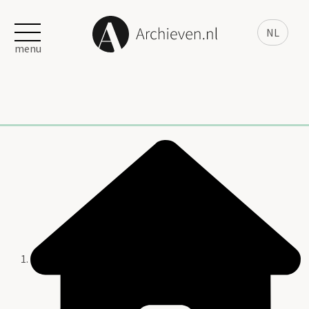
NL
menu