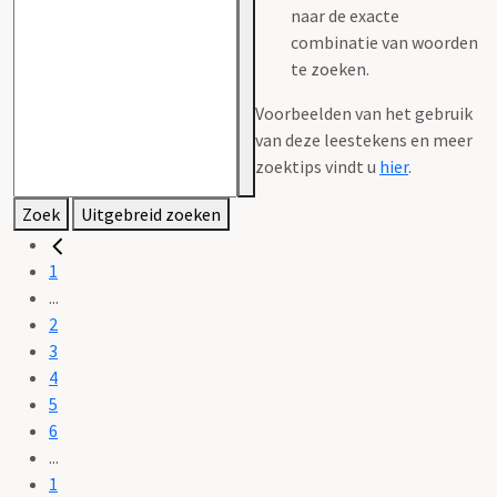
naar de exacte
combinatie van woorden
te zoeken.
Voorbeelden van het gebruik
van deze leestekens en meer
zoektips vindt u
hier
.
Zoek
Uitgebreid zoeken
1
...
2
3
4
5
6
...
1