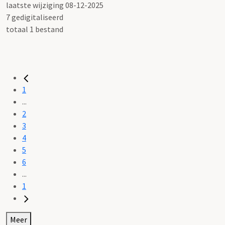
laatste wijziging 08-12-2025
7 gedigitaliseerd
totaal 1 bestand
1
...
2
3
4
5
6
...
1
Meer