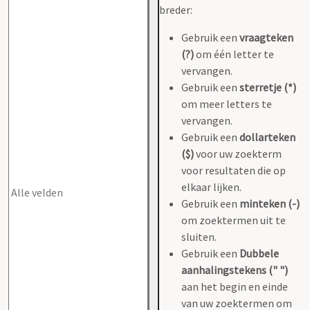
breder:
Gebruik een
vraagteken
(?)
om één letter te
vervangen.
Gebruik een
sterretje (*)
om meer letters te
vervangen.
Gebruik een
dollarteken
($)
voor uw zoekterm
voor resultaten die op
elkaar lijken.
Gebruik een
minteken (-)
om zoektermen uit te
sluiten.
Gebruik een
Dubbele
aanhalingstekens (" ")
aan het begin en einde
van uw zoektermen om