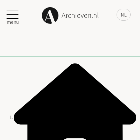
NL
menu