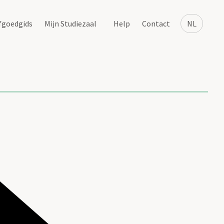
fgoedgids
Mijn Studiezaal
Help
Contact
NL