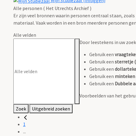
Mijn Studiezaal (inloggen)
Alle personen ( Het Utrechts Archief )
Er zijn veel bronnen waarin personen centraal staan, zoals
materiaal. Vaak worden in een bron meerdere personen gen
Alle velden
Door leestekens in uw zoeko
Gebruik een
vraagteke
Gebruik een
sterretje (
Gebruik een
dollarteke
Gebruik een
minteken 
Gebruik een
Dubbele a
Voorbeelden van het gebrui
Zoek
Uitgebreid zoeken
1
...