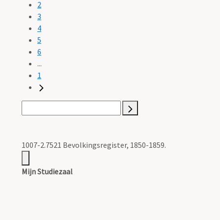
2
3
4
5
6
...
1
1007-2.7521 Bevolkingsregister, 1850-1859.
Mijn Studiezaal