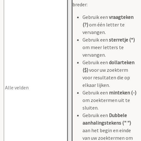
breder:
Gebruik een
vraagteken
(?)
om één letter te
vervangen.
Gebruik een
sterretje (*)
om meer letters te
vervangen.
Gebruik een
dollarteken
($)
voor uw zoekterm
voor resultaten die op
elkaar lijken.
Gebruik een
minteken (-)
om zoektermen uit te
sluiten.
Gebruik een
Dubbele
aanhalingstekens (" ")
aan het begin en einde
van uw zoektermen om