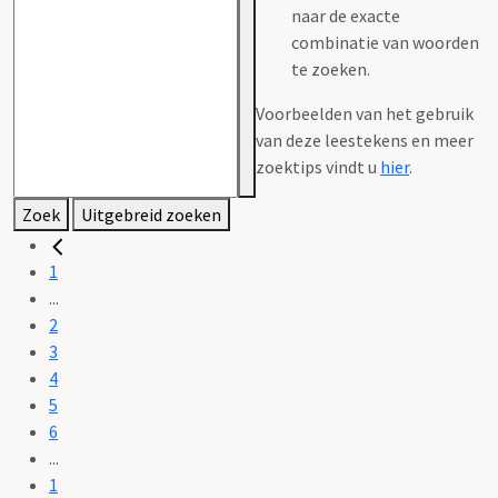
naar de exacte
combinatie van woorden
te zoeken.
Voorbeelden van het gebruik
van deze leestekens en meer
zoektips vindt u
hier
.
Zoek
Uitgebreid zoeken
1
...
2
3
4
5
6
...
1