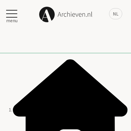
NL
menu