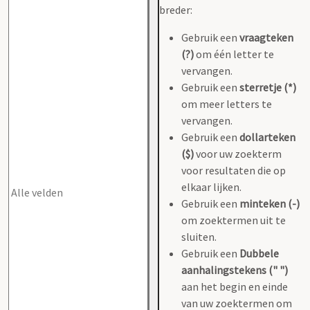
breder:
Gebruik een
vraagteken
(?)
om één letter te
vervangen.
Gebruik een
sterretje (*)
om meer letters te
vervangen.
Gebruik een
dollarteken
($)
voor uw zoekterm
voor resultaten die op
elkaar lijken.
Gebruik een
minteken (-)
om zoektermen uit te
sluiten.
Gebruik een
Dubbele
aanhalingstekens (" ")
aan het begin en einde
van uw zoektermen om