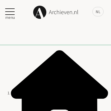
NL
menu