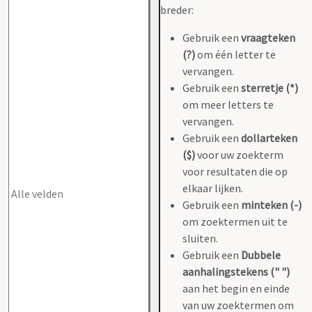
breder:
Gebruik een
vraagteken
(?)
om één letter te
vervangen.
Gebruik een
sterretje (*)
om meer letters te
vervangen.
Gebruik een
dollarteken
($)
voor uw zoekterm
voor resultaten die op
elkaar lijken.
Gebruik een
minteken (-)
om zoektermen uit te
sluiten.
Gebruik een
Dubbele
aanhalingstekens (" ")
aan het begin en einde
van uw zoektermen om