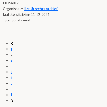
U035a002
Organisatie:
Het Utrechts Archief
laatste wijziging 11-12-2024
1 gedigitaliseerd
1
...
2
3
4
5
6
...
1