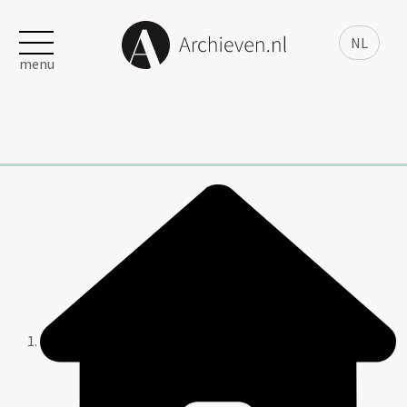
NL
menu