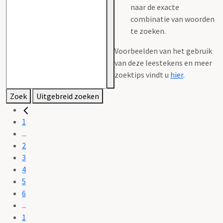
naar de exacte
combinatie van woorden
te zoeken.
Voorbeelden van het gebruik
van deze leestekens en meer
zoektips vindt u
hier
.
Zoek
Uitgebreid zoeken
1
...
2
3
4
5
6
...
1