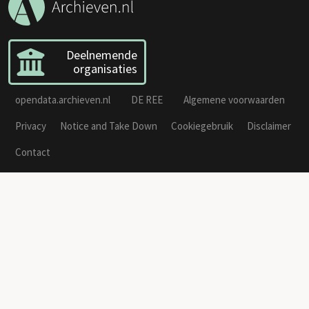
Deelnemende
organisaties
opendata.archieven.nl
DE REE
Algemene voorwaarden
Privacy
Notice and Take Down
Cookiegebruik
Disclaimer
Contact