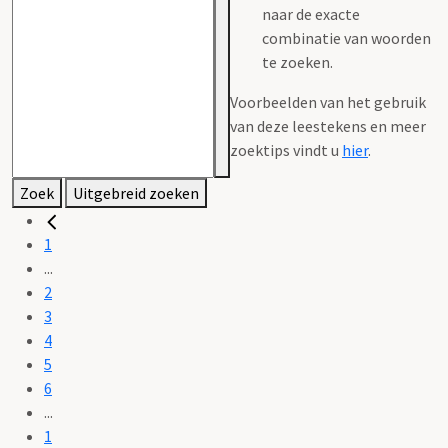
naar de exacte
combinatie van woorden
te zoeken.
Voorbeelden van het gebruik
van deze leestekens en meer
zoektips vindt u
hier
.
Zoek
Uitgebreid zoeken
1
...
2
3
4
5
6
...
1