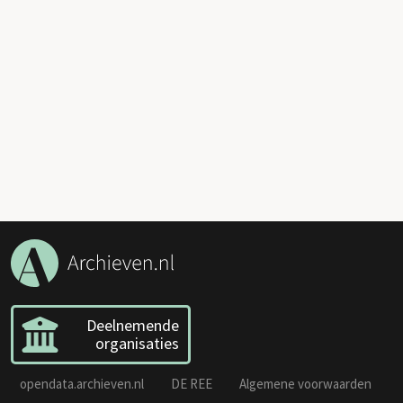
Deelnemende
organisaties
opendata.archieven.nl
DE REE
Algemene voorwaarden