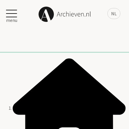
NL
menu