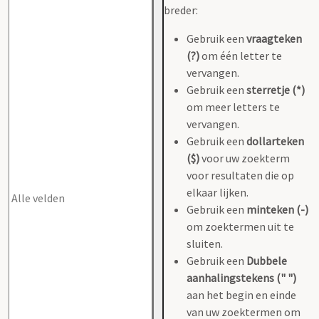
breder:
Gebruik een
vraagteken
(?)
om één letter te
vervangen.
Gebruik een
sterretje (*)
om meer letters te
vervangen.
Gebruik een
dollarteken
($)
voor uw zoekterm
voor resultaten die op
elkaar lijken.
Gebruik een
minteken (-)
om zoektermen uit te
sluiten.
Gebruik een
Dubbele
aanhalingstekens (" ")
aan het begin en einde
van uw zoektermen om