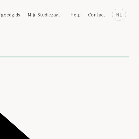
fgoedgids
Mijn Studiezaal
Help
Contact
NL