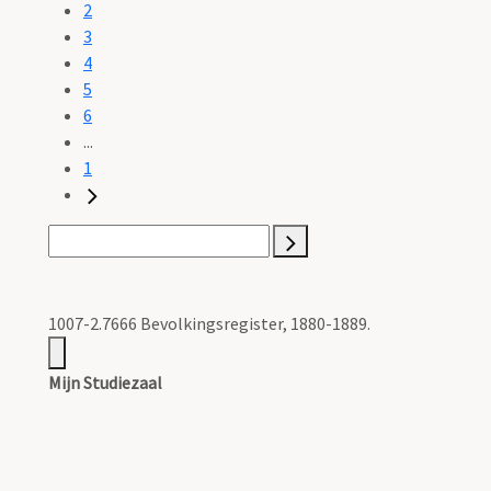
2
3
4
5
6
...
1
1007-2.7666 Bevolkingsregister, 1880-1889.
Mijn Studiezaal