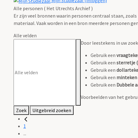
Mijn Studiezaal (inloggen)
Alle personen ( Het Utrechts Archief )
Er zijn veel bronnen waarin personen centraal staan, zoals
materiaal. Vaak worden in een bron meerdere personen gen
Alle velden
Door leestekens in uw zoeko
Gebruik een
vraagteke
Gebruik een
sterretje (
Gebruik een
dollarteke
Gebruik een
minteken 
Gebruik een
Dubbele a
Voorbeelden van het gebrui
Zoek
Uitgebreid zoeken
1
...