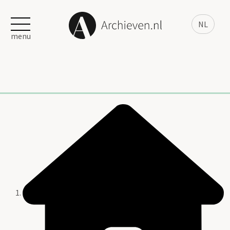
NL
menu