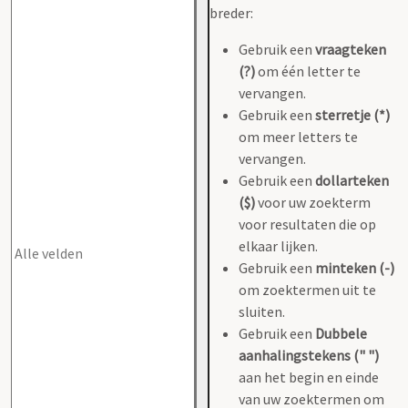
breder:
Gebruik een
vraagteken
(?)
om één letter te
vervangen.
Gebruik een
sterretje (*)
om meer letters te
vervangen.
Gebruik een
dollarteken
($)
voor uw zoekterm
voor resultaten die op
elkaar lijken.
Gebruik een
minteken (-)
om zoektermen uit te
sluiten.
Gebruik een
Dubbele
aanhalingstekens (" ")
aan het begin en einde
van uw zoektermen om