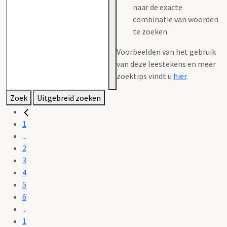
naar de exacte
combinatie van woorden
te zoeken.
Voorbeelden van het gebruik
van deze leestekens en meer
zoektips vindt u
hier
.
Zoek
Uitgebreid zoeken
1
...
2
3
4
5
6
...
1