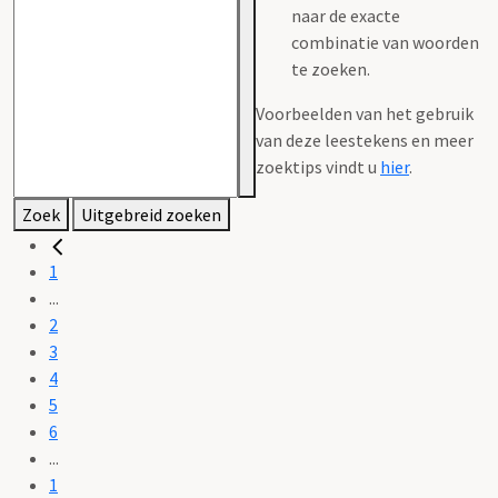
naar de exacte
combinatie van woorden
te zoeken.
Voorbeelden van het gebruik
van deze leestekens en meer
zoektips vindt u
hier
.
Zoek
Uitgebreid zoeken
1
...
2
3
4
5
6
...
1