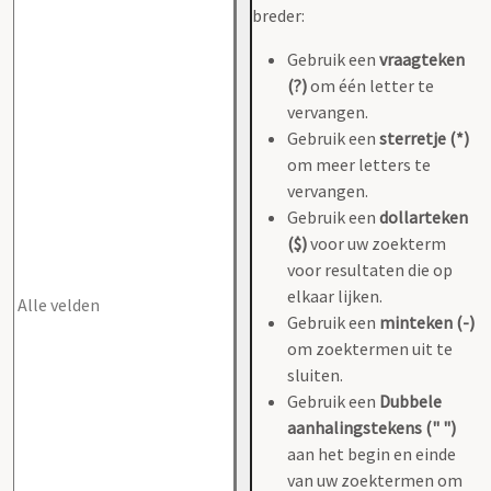
breder:
Gebruik een
vraagteken
(?)
om één letter te
vervangen.
Gebruik een
sterretje (*)
om meer letters te
vervangen.
Gebruik een
dollarteken
($)
voor uw zoekterm
voor resultaten die op
elkaar lijken.
Gebruik een
minteken (-)
om zoektermen uit te
sluiten.
Gebruik een
Dubbele
aanhalingstekens (" ")
aan het begin en einde
van uw zoektermen om