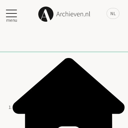
NL
menu