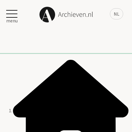
NL
menu