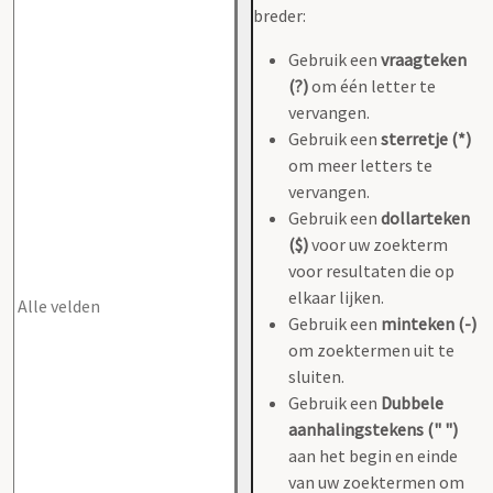
breder:
Gebruik een
vraagteken
(?)
om één letter te
vervangen.
Gebruik een
sterretje (*)
om meer letters te
vervangen.
Gebruik een
dollarteken
($)
voor uw zoekterm
voor resultaten die op
elkaar lijken.
Gebruik een
minteken (-)
om zoektermen uit te
sluiten.
Gebruik een
Dubbele
aanhalingstekens (" ")
aan het begin en einde
van uw zoektermen om