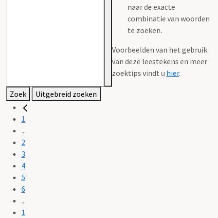
naar de exacte
combinatie van woorden
te zoeken.
Voorbeelden van het gebruik
van deze leestekens en meer
zoektips vindt u
hier
.
Zoek
Uitgebreid zoeken
1
...
2
3
4
5
6
...
1