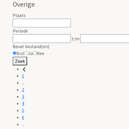
Overige
Plaats
Periode
t/m
Bevat bestand(en)
N.v.t
Ja
Nee
Zoek
1
...
2
3
4
5
6
...