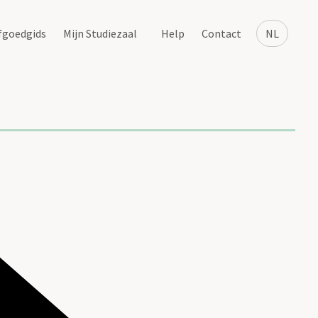
fgoedgids
Mijn Studiezaal
Help
Contact
NL