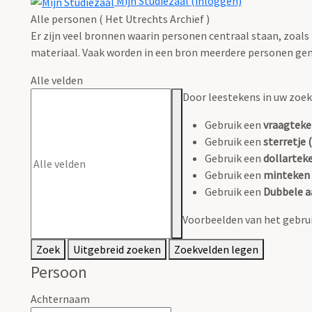
Mijn Studiezaal (inloggen)
Alle personen ( Het Utrechts Archief )
Er zijn veel bronnen waarin personen centraal staan, zoals
materiaal. Vaak worden in een bron meerdere personen gen
Alle velden
Door leestekens in uw zoeko
Gebruik een
vraagteke
Gebruik een
sterretje (
Gebruik een
dollarteke
Gebruik een
minteken 
Gebruik een
Dubbele a
Voorbeelden van het gebrui
Zoek
Uitgebreid zoeken
Zoekvelden legen
Persoon
Achternaam