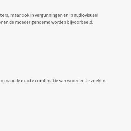
sters, maar ook in vergunningen en in audiovisueel
der en de moeder genoemd worden bijvoorbeeld.
om naar de exacte combinatie van woorden te zoeken.