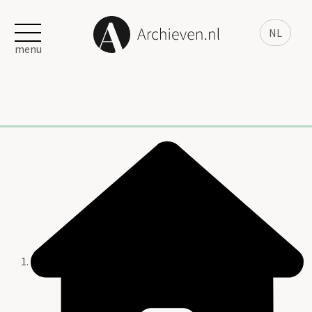
NL
menu