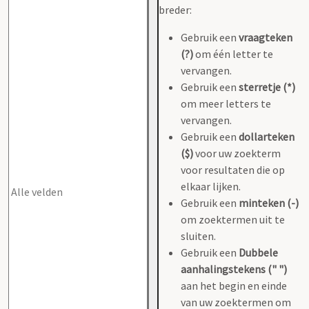
breder:
Gebruik een
vraagteken
(?)
om één letter te
vervangen.
Gebruik een
sterretje (*)
om meer letters te
vervangen.
Gebruik een
dollarteken
($)
voor uw zoekterm
voor resultaten die op
elkaar lijken.
Gebruik een
minteken (-)
om zoektermen uit te
sluiten.
Gebruik een
Dubbele
aanhalingstekens (" ")
aan het begin en einde
van uw zoektermen om