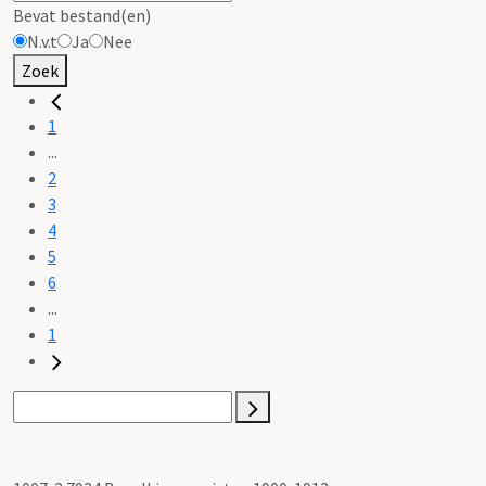
Bevat bestand(en)
N.v.t
Ja
Nee
Zoek
1
...
2
3
4
5
6
...
1