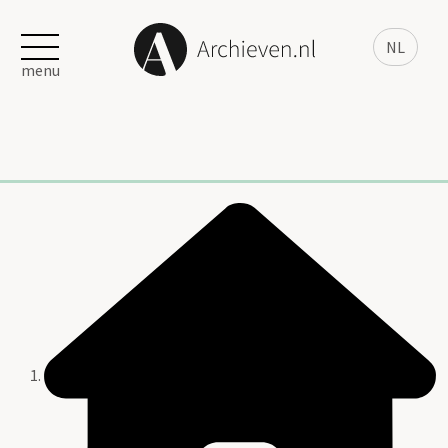
NL
menu