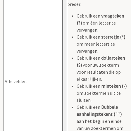
breder:
Gebruik een
vraagteken
(?)
om één letter te
vervangen.
Gebruik een
sterretje (*)
om meer letters te
vervangen.
Gebruik een
dollarteken
($)
voor uw zoekterm
voor resultaten die op
elkaar lijken.
Gebruik een
minteken (-)
om zoektermen uit te
sluiten.
Gebruik een
Dubbele
aanhalingstekens (" ")
aan het begin en einde
van uw zoektermen om