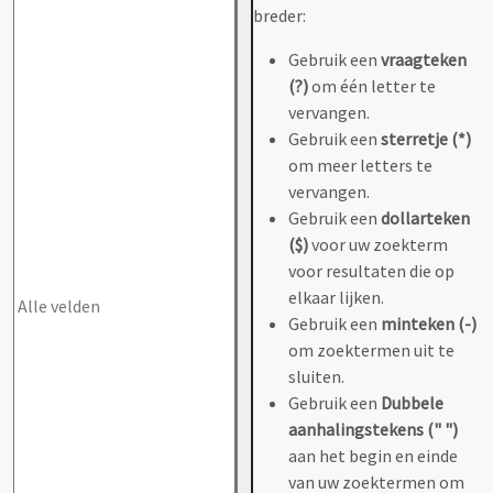
breder:
Gebruik een
vraagteken
(?)
om één letter te
vervangen.
Gebruik een
sterretje (*)
om meer letters te
vervangen.
Gebruik een
dollarteken
($)
voor uw zoekterm
voor resultaten die op
elkaar lijken.
Gebruik een
minteken (-)
om zoektermen uit te
sluiten.
Gebruik een
Dubbele
aanhalingstekens (" ")
aan het begin en einde
van uw zoektermen om