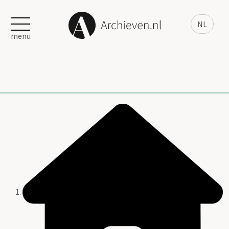
NL
menu