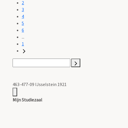
2
3
4
5
6
...
1
463-477-09 IJsselstein 1921
Mijn Studiezaal