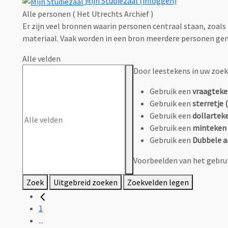
Mijn Studiezaal (inloggen)
Alle personen ( Het Utrechts Archief )
Er zijn veel bronnen waarin personen centraal staan, zoals
materiaal. Vaak worden in een bron meerdere personen gen
Alle velden
Door leestekens in uw zoeko
Gebruik een
vraagteke
Gebruik een
sterretje (
Gebruik een
dollarteke
Gebruik een
minteken 
Gebruik een
Dubbele a
Voorbeelden van het gebrui
Zoek
Uitgebreid zoeken
Zoekvelden legen
1
...