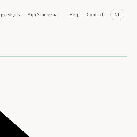
fgoedgids
Mijn Studiezaal
Help
Contact
NL