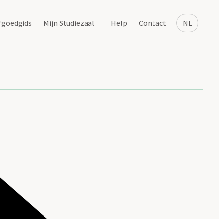
fgoedgids
Mijn Studiezaal
Help
Contact
NL