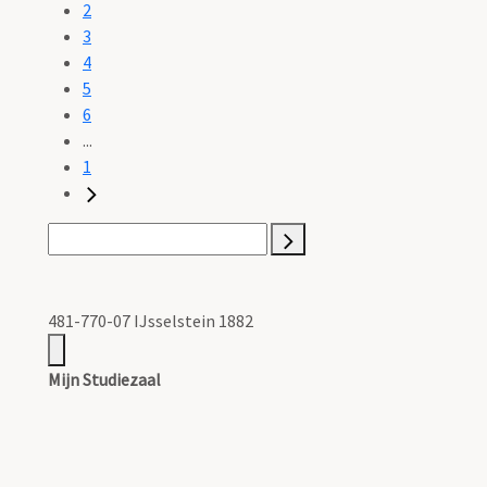
2
3
4
5
6
...
1
481-770-07 IJsselstein 1882
Mijn Studiezaal