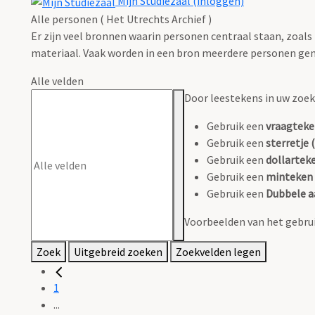
Mijn Studiezaal (inloggen)
Alle personen ( Het Utrechts Archief )
Er zijn veel bronnen waarin personen centraal staan, zoals
materiaal. Vaak worden in een bron meerdere personen gen
Alle velden
Door leestekens in uw zoeko
Gebruik een
vraagteke
Gebruik een
sterretje (
Gebruik een
dollarteke
Gebruik een
minteken 
Gebruik een
Dubbele a
Voorbeelden van het gebrui
Zoek
Uitgebreid zoeken
Zoekvelden legen
1
...