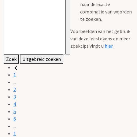
naar de exacte
combinatie van woorden
te zoeken.
Voorbeelden van het gebruik
van deze leestekens en meer
zoektips vindt u
hier
.
Zoek
Uitgebreid zoeken
1
...
2
3
4
5
6
...
1