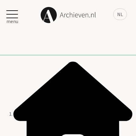
NL
menu