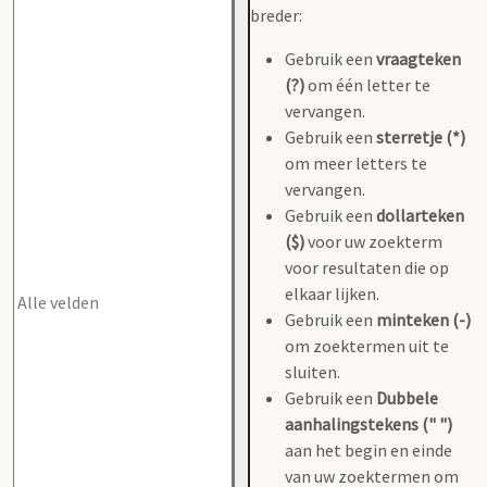
breder:
Gebruik een
vraagteken
(?)
om één letter te
vervangen.
Gebruik een
sterretje (*)
om meer letters te
vervangen.
Gebruik een
dollarteken
($)
voor uw zoekterm
voor resultaten die op
elkaar lijken.
Gebruik een
minteken (-)
om zoektermen uit te
sluiten.
Gebruik een
Dubbele
aanhalingstekens (" ")
aan het begin en einde
van uw zoektermen om