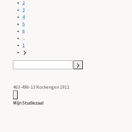
2
3
4
5
6
...
1
463-496-13 Kockengen 1912
Mijn Studiezaal