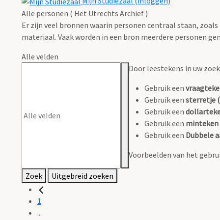
Mijn Studiezaal (inloggen)
Alle personen ( Het Utrechts Archief )
Er zijn veel bronnen waarin personen centraal staan, zoals
materiaal. Vaak worden in een bron meerdere personen gen
Alle velden
Door leestekens in uw zoeko
Gebruik een
vraagteke
Gebruik een
sterretje (
Gebruik een
dollarteke
Gebruik een
minteken 
Gebruik een
Dubbele a
Voorbeelden van het gebrui
Zoek
Uitgebreid zoeken
1
...