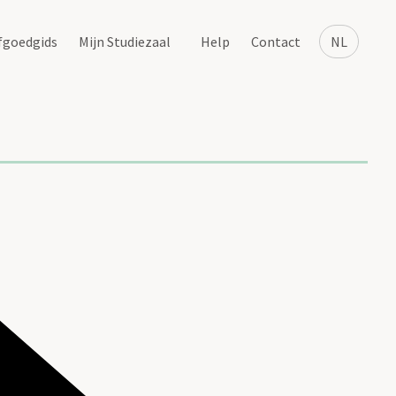
fgoedgids
Mijn Studiezaal
Help
Contact
NL